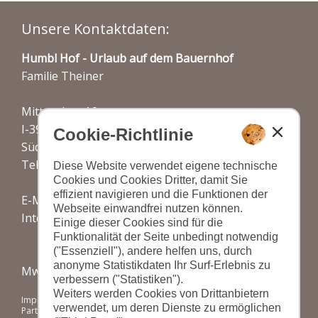
Unsere Kontaktdaten:
Humbl Hof - Urlaub auf dem Bauernhof
Familie Theiner
Mitterplars 16
I-39022 Algund bei Meran
Cookie-Richtlinie
Südtirol - Italien
Tel. & Fax: (+39) 0473 448687
Diese Website verwendet eigene technische
Cookies und Cookies Dritter, damit Sie
effizient navigieren und die Funktionen der
E-Mail:
info@humblhof.com
Webseite einwandfrei nutzen können.
Internet:
www.humblhof.com
Einige dieser Cookies sind für die
Funktionalität der Seite unbedingt notwendig
("Essenziell"), andere helfen uns, durch
anonyme Statistikdaten Ihr Surf-Erlebnis zu
Mwst-Nr.: IT02939560211
verbessern ("Statistiken").
Weiters werden Cookies von Drittanbietern
Impressum
|
Datenschutz
|
Cookies
|
verwendet, um deren Dienste zu ermöglichen
Partner: www.suedtirol-ferien.it
|
Seite drucken