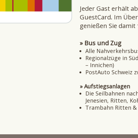
Jeder Gast erhält a
GuestCard. Im Über
genießen Sie damit 
» Bus und Zug
Alle Nahverkehrsbus
Regionalzüge in Süd
– Innichen)
PostAuto Schweiz z
» Aufstiegsanlagen
Die Seilbahnen nac
Jenesien, Ritten, K
Trambahn Ritten &