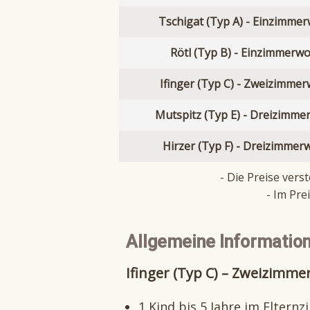
Tschigat (Typ A) - Einzimm
Rötl (Typ B) - Einzimmer
Ifinger (Typ C) - Zweizimm
Mutspitz (Typ E) - Dreizim
Hirzer (Typ F) - Dreizimm
- Die Preise ver
- Im Pre
Allgemeine Information
Ifinger (Typ C) – Zweizimm
1 Kind bis 5 Jahre im Elter