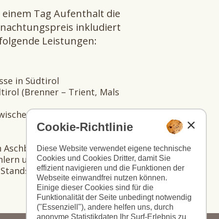
b einem Tag Aufenthalt die
nachtungspreis inkludiert
folgende Leistungen:
se in Südtirol
tirol (Brenner – Trient, Mals
wischen Mals und Müstair
Cookie-Richtlinie
h Aschbach, Vöran, Mölten,
Diese Website verwendet eigene technische
ohlern und Meransen
Cookies und Cookies Dritter, damit Sie
effizient navigieren und die Funktionen der
 Standseilbahn Mendel
Webseite einwandfrei nutzen können.
Einige dieser Cookies sind für die
Funktionalität der Seite unbedingt notwendig
("Essenziell"), andere helfen uns, durch
anonyme Statistikdaten Ihr Surf-Erlebnis zu