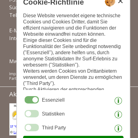
Cookie-Richtlinie
Südtirol - Italien
Tel. & Fax: (+39) 0473 448687
Diese Website verwendet eigene technische
Cookies und Cookies Dritter, damit Sie
effizient navigieren und die Funktionen der
E-Mail:
info@humblhof.com
Webseite einwandfrei nutzen können.
Internet:
www.humblhof.com
Einige dieser Cookies sind für die
Funktionalität der Seite unbedingt notwendig
("Essenziell"), andere helfen uns, durch
anonyme Statistikdaten Ihr Surf-Erlebnis zu
Mwst-Nr.: IT02939560211
verbessern ("Statistiken").
Weiters werden Cookies von Drittanbietern
Impressum
|
Datenschutz
|
Cookies
|
verwendet, um deren Dienste zu ermöglichen
Partner: www.suedtirol-ferien.it
|
Seite drucken
("Third Party").
Durch Aktivieren der entsprechenden
Aktuelles Wetter:
Schaltflächen entscheiden Sie selbst, welche
Essenziell
Cookies zum Einsatz kommen.
Durch den Klick auf "Alle akzeptieren",
Statistiken
"Auswahl speichern" oder "Auswahl
ablehnen" erklären Sie, dass Sie den Einsatz
der ausgewählten Cookies erlauben.
Third Party
Ihre Einwilligung können Sie jederzeit